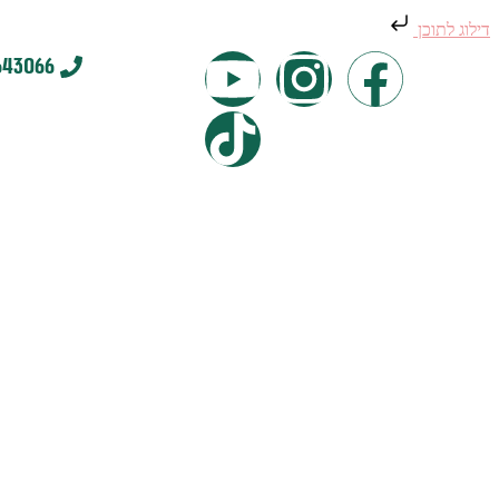
דילוג לתוכן
643066