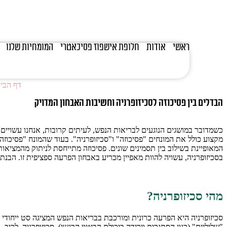
ראשי
אודות
חלופת אישפוז פסיכאטרי
המומחיות שלנו
דף הבי
הבדלים בין פסיכוזה לסכיזופרניה וחשיבות האבחון המדויק
כשמדובר במושגים הנוגעים לבריאות הנפש, לעיתים קרובות, אנחנו עשויים 
מקצוע כולל את המונחים "פסיכוזה" ו"סכיזופרניה". בעוד שהמונח "פסיכוז
המאופיינת בשילוב בין תסמינים שונים. פסיכוזה מתייחסת לניתוק מהמציאות 
בסכיזופרניה, עשויה להוות מאפיין מכריע באבחון הפרעה ספציפית זו. הבנת
מהי סכיזופרניה?
סכיזופרניה היא הפרעה כרונית ומורכבת בבריאות הנפש המציגה סט ייחודי של
"שליליים" (כגון הסתגרות וירידה ביכולת הביטוי הרגשי). סכיזופרניה, לרוב