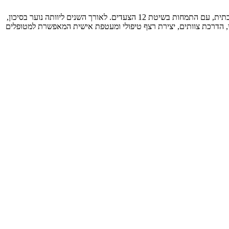
רון מנחם היא ממייסדות רשת e זון ומנהלת כיום את חטיבת הבתים המאזנים ברשת. בעלת ניסיון של למעלה מ-8 שנים בעבודה טיפולית, שיקומית והדרכתית, עם התמחות בשיטת 12 הצעדים. לאורך השנים ליוותה נוער בסיכון,
עי, הדרכת צוותים, יצירת רצף טיפולי ומעטפת אישית המאפשרת למטופלים