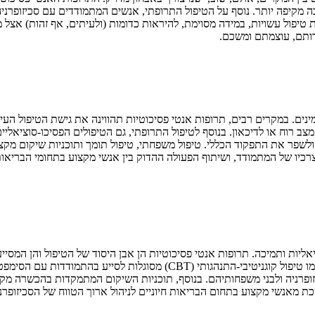
ה מקיפה יותר. נוסף על הטיפול התרופתי, אנשים המתמודדים עם סכיזופרניה 
יקום. בעוד שתוכניות טיפול עשויות, במידה מסוימת, להיראות כדומות (ולעיתים, אף ז
רותם, עוצמתם ומשכם.
ים. במקרים רבים, תרופות אנטי פסיכוטיות תהווינה את גישת הטיפול העיקרי
שפר את התפקוד הכללי. טיפול משפחתי, טיפול תומך ותוכניות שיקום מקצוע
לצרכיו של המתמודד, ושיתוף הפעולה ההדוק בין אנשי מקצוע בתחומי הבריא
ציאליות ותמיכה. תרופות אנטי פסיכוטיות הן אבן היסוד של הטיפול והן המסיי
כמו גם תסמינים פסיכוטיים אחרים. בנוסף, גישות טיפול פסיכו-סוציאליות כמו ט
רניה ולבני משפחותיהם. בנוסף, תוכניות השיקום המתמקדות בהכשרה מקצו
 מאנשי מקצוע בתחום הבריאות חיוניים לניהול ארוך הטווח של הסכיזופרני