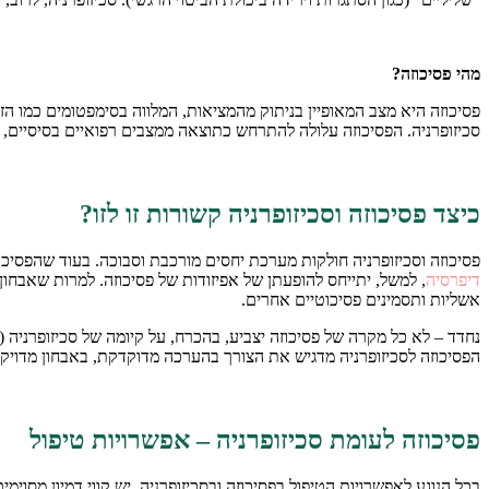
מהי פסיכוזה?
פסיכוזה היא מצב המאופיין בניתוק מהמציאות, המלווה בסימפטומים כמו הז
סכיזופרניה. הפסיכוזה עלולה להתרחש כתוצאה ממצבים רפואיים בסיסיים, 
כיצד פסיכוזה וסכיזופרניה קשורות זו לזו?
פסיכוזה וסכיזופרניה חולקות מערכת יחסים מורכבת וסבוכה. בעוד שהפסי
דיפרסיה
, למשל, יתייחס להופעתן של אפיזודות של פסיכוזה. למרות שאבחון ס
אשליות ותסמינים פסיכוטיים אחרים.
נחדד – לא כל מקרה של פסיכוזה יצביע, בהכרח, על קיומה של סכיזופרניה 
הפסיכוזה לסכיזופרניה מדגיש את הצורך בהערכה מדוקדקת, באבחון מדויק 
פסיכוזה לעומת סכיזופרניה – אפשרויות טיפול
בכל הנוגע לאפשרויות הטיפול בפסיכוזה ובסכיזופרניה, יש קווי דמיון מסוי