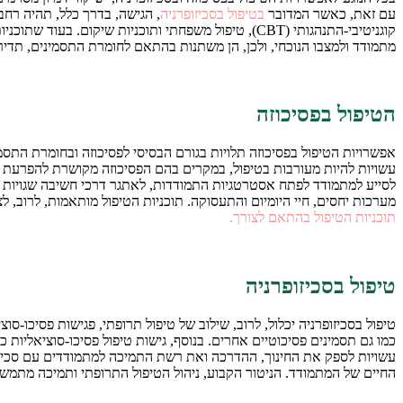
עם זאת,
כאשר המדובר
בטיפול בסכיזופרניה
, הגישה, בדרך כלל, תהיה רחב
קוגניטיבי-התנהגותי (CBT), טיפול משפחתי ותוכניות ש
מתמודד ולמצבו הנוכחי, ולכן, הן משתנות בהתאם לחומרת התסמינים, תדי
הטיפול בפסיכוזה
אפשרויות הטיפול בפסיכוזה תלויות בגורם הבסיסי לפסיכוזה ובחומרת התסמינ
לסייע למתמודד לפתח אסטרטגיות התמודדות, לאתגר דרכי חשיבה שגויות ול
מערכות יחסים, חיי היומיום והתעסוקה. תוכניות הטיפול מותאמות, לרוב, 
תוכניות הטיפול בהתאם לצורך.
טיפול בסכיזופרניה
טיפול בסכיזופרניה יכלול, לרוב, שילוב של טיפול תרופתי, פגישות פסיכו-סו
עשויות לספק את החינוך, ההדרכה ואת רשת התמיכה למתמודדים עם סכיזופ
החיים של המתמודד. הניטור הקבוע, ניהול הטיפול התרופתי ותמיכה מתמשכת