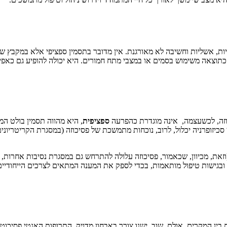
יות, אשליות וחשיבה לא מאורגנת. אין מדובר בתסמין ספציפי אלא במקבץ של 
כתוצאה משימוש בסמים או במצבי מתח חמורים. היא יכולה להופיע גם כאפיז
כוזה, לכשעצמה, אינה מוגדרת כהפרעה
ספציפית
, היא מהווה תסמין בולט המ
כיזופרניה יכלול, לרוב, נוכחות מתמשכת של פסיכוזה (במסגרת הקריטריונים ה
(וזאת, מכיוון, שכאמור, פסיכוזה עלולה להתרחש גם במסגרת נסיבות אחרות
ובגישות טיפול מותאמות, בכדי לספק את המענה המתאים לצרכים הייחודיים 
מים בין המקרים, אולם, שוב, ישנו צורך באבחון מדויק. התרופות האנטי פסיכו