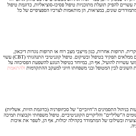
עשויים להפיק תועלת מתוכניות טיפול פסיכו-סוציאליות, כדוגמת טיפול
הות) אצל מתמודדים שונים, במציאות, הן מותאמות לצרכיו הספציפיים של כל
ת. תרופות אחרות, כגון מייצבי מצב רוח או תרופות נוגדות דיכאון,
עשויות להיות מעורבות בטיפול, במקרים בהם הפסיכוזה מקושרת להפרעת מצב רוח או לדיכאון. בנוסף לטיפול התרופתי, גם הטיפולים הפסיכו-סוציאליים ממלאים תפקיד בטיפול ובשיקום. טיפול קוגניטיבי התנהגותי (CBT) עשוי
י עשויות להועיל, אף הן, במיוחד בטיפול הנוגע להשפעת הפסיכוזה על
ות השונים לבין המטופל ובני משפחתו חיוני למעקב ההתקדמות
ולהתאמת
עות בניהול התסמינים ה"חיוביים" של סכיזופרניה (כדוגמת הזיות, אשליות)
יפול קוגניטיבי-התנהגותי (CBT) מסוגלות לסייע בהתמודדות עם הסימפטומים ה"שליליים" והליקויים הקוגניטיביים. טיפול משפחתי וקבוצות תמיכה
עית ובשילובו של המתמודד בקהילה יכולות, אף הן, לשפר את איכות
ה.