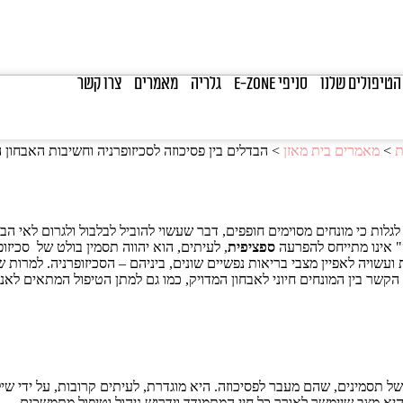
הטיפולים שלנו
סניפי E-ZONE
גלריה
מאמרים
צרו קשר
ת
>
מאמרים בית מאזן
>
הבדלים בין פסיכוזה לסכיזופרניה וחשיבות האבחון 
לגלות כי מונחים מסוימים חופפים, דבר שעשוי להוביל לבלבול ולגרום לאי 
ה" אינו מתייחס להפרעה
ספציפית
, לעיתים, הוא יהווה תסמין בולט של סכיזו
ועשויה לאפיין מצבי בריאות נפשיים שונים, ביניהם – הסכיזופרניה. למרות ש
 הקשר בין המונחים חיוני לאבחון המדויק, כמו גם למתן הטיפול המתאים לא
 תסמינים, שהם מעבר לפסיכוזה. היא מוגדרת, לעיתים קרובות, על ידי שילוב 
, היא מצב שיימשך לאורך כל חיי המתמודד וידרוש ניהול וטיפול מתמשכים.